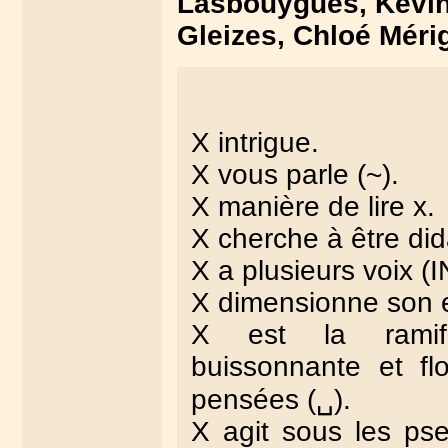
Lasbouygues, Kevin 
Gleizes, Chloé Méri
X intrigue.
X vous parle (~).
X manière de lire x.
X cherche à être di
X a plusieurs voix (I
X dimensionne son e
X est la ramific
buissonnante et fl
pensées (␣).
X agit sous les p