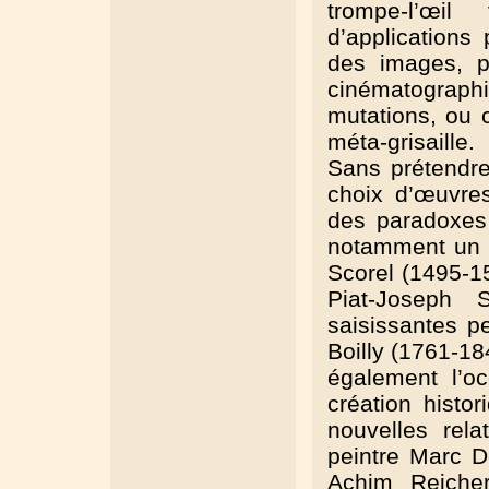
trompe-l’œi
d’applications
des images, p
cinématographiq
mutations, ou c
méta-grisaille.
Sans prétendre 
choix d’œuvres
des paradoxes 
notamment un r
Scorel (1495-15
Piat-Joseph 
saisissantes p
Boilly (1761-18
également l’o
création histo
nouvelles rela
peintre Marc 
Achim Reicher