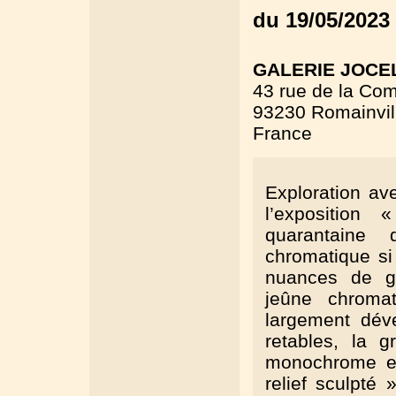
du 19/05/2023
GALERIE JOCE
43 rue de la Co
93230 Romainvil
France
Exploration av
l’exposition
quarantaine
chromatique si 
nuances de gr
jeûne chroma
largement dév
retables, la g
monochrome en
relief sculpté 