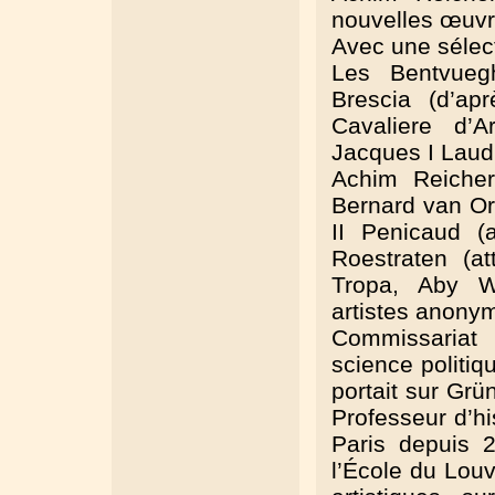
nouvelles œuvr
Avec une sélec
Les Bentvuegh
Brescia (d’ap
Cavaliere d’A
Jacques I Laudi
Achim Reicher
Bernard van Orl
II Penicaud (a
Roestraten (at
Tropa, Aby W
artistes anonym
Commissariat
science politiq
portait sur Grü
Professeur d’hi
Paris depuis 
l’École du Louv